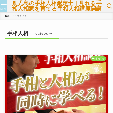
鹿児島の手相人相鑑定士｜見れる手
相人相家を育てる手相人相講座開講
MENE
ホーム
手相人相
手相人相
– category –
手相人相