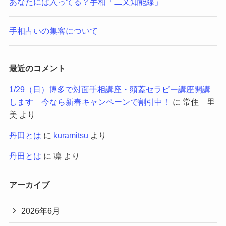
あなたには入ってる？手相「二又知能線」
手相占いの集客について
最近のコメント
1/29（日）博多で対面手相講座・頭蓋セラピー講座開講
します 今なら新春キャンペーンで割引中！
に
常住 里
美
より
丹田とは
に
kuramitsu
より
丹田とは
に
凛
より
アーカイブ
2026年6月