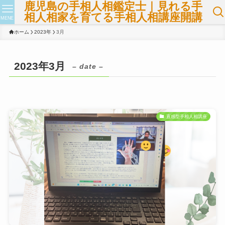
鹿児島の手相人相鑑定士｜見れる手
相人相家を育てる手相人相講座開講
MENE
ホーム
2023年
3月
2023年3月
– date –
直感型手相人相講座