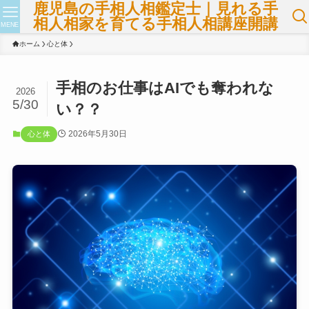
鹿児島の手相人相鑑定士｜見れる手
相人相家を育てる手相人相講座開講
MENE
ホーム
心と体
手相のお仕事はAIでも奪われな
2026
5/30
い？？
2026年5月30日
心と体