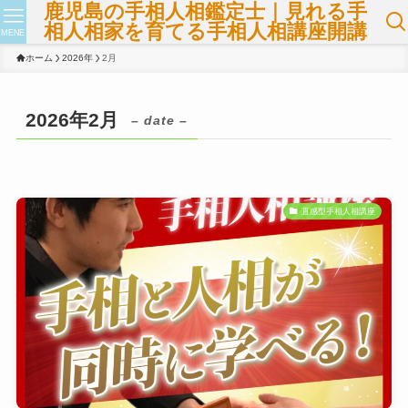
鹿児島の手相人相鑑定士｜見れる手
相人相家を育てる手相人相講座開講
MENE
ホーム
2026年
2月
2026年2月
– date –
直感型手相人相講座