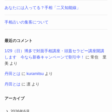
あなたには入ってる？手相「二又知能線」
手相占いの集客について
最近のコメント
1/29（日）博多で対面手相講座・頭蓋セラピー講座開講
します 今なら新春キャンペーンで割引中！
に
常住 里
美
より
丹田とは
に
kuramitsu
より
丹田とは
に
凛
より
アーカイブ
2026年6月