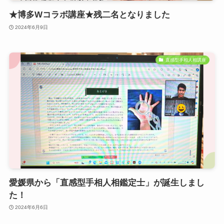
★博多Wコラボ講座★残二名となりました
2024年6月9日
直感型手相人相講座
愛媛県から「直感型手相人相鑑定士」が誕生しまし
た！
2024年6月6日