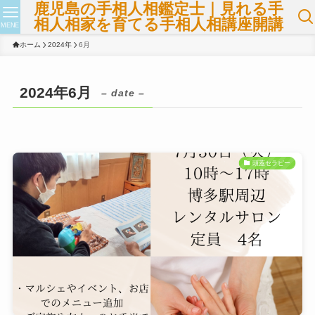
鹿児島の手相人相鑑定士｜見れる手
相人相家を育てる手相人相講座開講
MENE
ホーム
2024年
6月
2024年6月
– date –
頭蓋セラピー