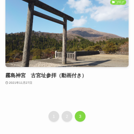
ブログ
霧島神宮 古宮址参拝（動画付き）
2021年11月27日
1
2
3