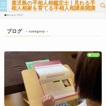
鹿児島の手相人相鑑定士｜見れる手
相人相家を育てる手相人相講座開講
MENE
ホーム
ブログ
ブログ
– category –
ブログ