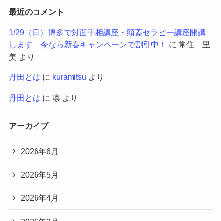
最近のコメント
1/29（日）博多で対面手相講座・頭蓋セラピー講座開講
します 今なら新春キャンペーンで割引中！
に
常住 里
美
より
丹田とは
に
kuramitsu
より
丹田とは
に
凛
より
アーカイブ
2026年6月
2026年5月
2026年4月