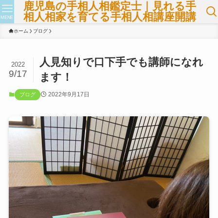
鹿児島の手相人相鑑定士｜見れる手
相人相家を育てる手相人相講座開講
MENE
ホーム
ブログ
人見知りで口下手でも講師になれ
2022
9/17
ます！
2022年9月17日
ブログ