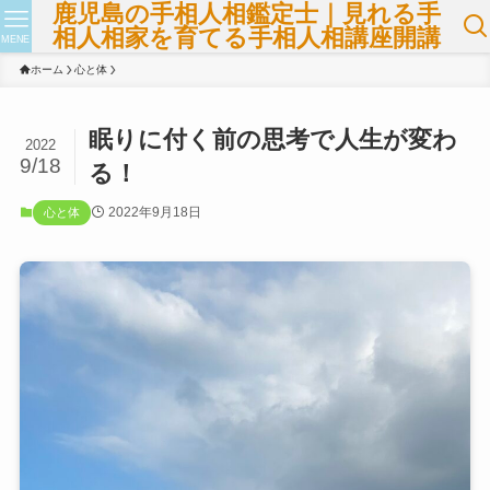
鹿児島の手相人相鑑定士｜見れる手
相人相家を育てる手相人相講座開講
MENE
ホーム
心と体
眠りに付く前の思考で人生が変わ
2022
9/18
る！
2022年9月18日
心と体