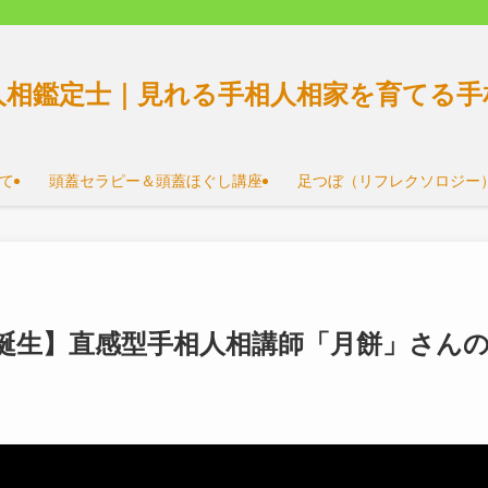
人相鑑定士｜見れる手相人相家を育てる手
て
頭蓋セラピー＆頭蓋ほぐし講座
足つぼ（リフレクソロジー
誕生】直感型手相人相講師「月餅」さん