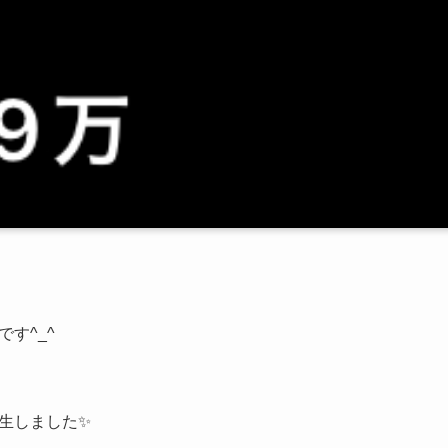
す^_^
生しました✨