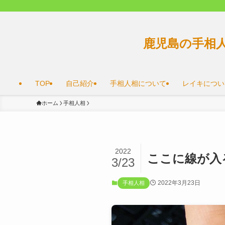
鹿児島の手相
TOP
自己紹介
手相人相について
レイキについ
ホーム
手相人相
2022
ここに線が入
3/23
2022年3月23日
手相人相