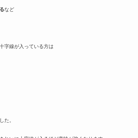
る
など
十字線が入っている方は
した。