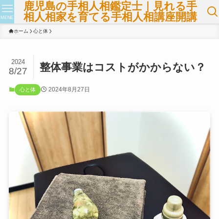
鹿児島の手相人相鑑定士｜見れる手
相人相家を育てる手相人相講座開講
MENE
ホーム
心と体
2024
整体事業はコストがかからない？
8/27
2024年8月27日
心と体