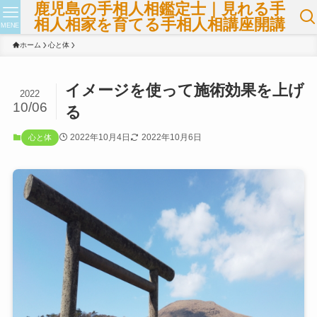
鹿児島の手相人相鑑定士｜見れる手
相人相家を育てる手相人相講座開講
MENE
ホーム
心と体
イメージを使って施術効果を上げ
2022
10/06
る
2022年10月4日
2022年10月6日
心と体