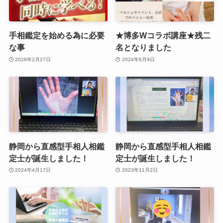
手相鑑定を始める為に必要
★博多Wコラボ講座★残二
な事
名となりました
2026年2月27日
2024年6月9日
静岡から直感型手相人相鑑
静岡から直感型手相人相鑑
定士が誕生しました！
定士が誕生しました！
2024年4月17日
2023年11月2日