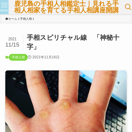
鹿児島の手相人相鑑定士｜見れる手
相人相家を育てる手相人相講座開講
MENE
ホーム
手相人相
手相スピリチャル線 「神秘十
2021
11/15
字」
2021年11月16日
手相人相