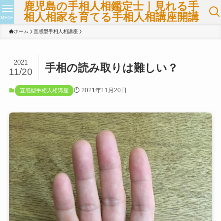
鹿児島の手相人相鑑定士｜見れる手
相人相家を育てる手相人相講座開講
MENE
ホーム
直感型手相人相講座
2021
手相の読み取りは難しい？
11/20
2021年11月20日
直感型手相人相講座