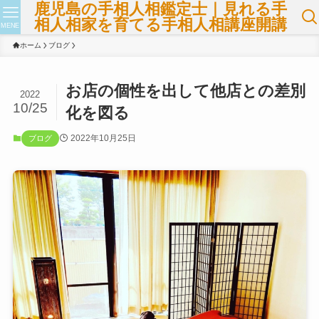
鹿児島の手相人相鑑定士｜見れる手
相人相家を育てる手相人相講座開講
MENE
ホーム
ブログ
お店の個性を出して他店との差別
2022
10/25
化を図る
2022年10月25日
ブログ