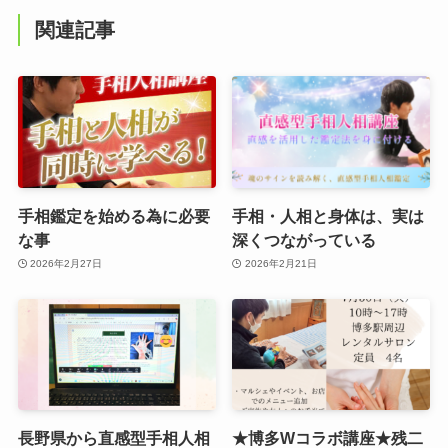
関連記事
手相鑑定を始める為に必要
手相・人相と身体は、実は
な事
深くつながっている
2026年2月27日
2026年2月21日
長野県から直感型手相人相
★博多Wコラボ講座★残二