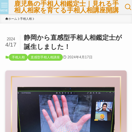
鹿児島の手相人相鑑定士｜見れる手
相人相家を育てる手相人相講座開講
MENE
ホーム
手相人相
静岡から直感型手相人相鑑定士が
2024
4/17
誕生しました！
2024年4月17日
手相人相
直感型手相人相講座