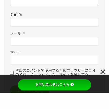
名前
※
メール
※
サイト
次回のコメントで使用するためブラウザーに自分
の名前、メールアドレス、サイトを保存する。
お問い合わせはこちら
手相人相について
日本語が含まれない投稿は無視されますのでご注
メニュー
検索
トップへ
意ください。（スパム対策）
入門手相講座