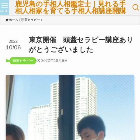
鹿児島の手相人相鑑定士｜見れる手
相人相家を育てる手相人相講座開講
MENE
ホーム
頭蓋セラピー
東京開催 頭蓋セラピー講座あり
2022
10/06
がとうございました
2022年10月6日
頭蓋セラピー