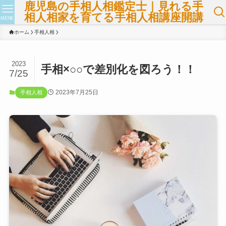
鹿児島の手相人相鑑定士｜見れる手
相人相家を育てる手相人相講座開講
MENE
ホーム
手相人相
2023
手相×○○で差別化を図ろう！！
7/25
2023年7月25日
手相人相