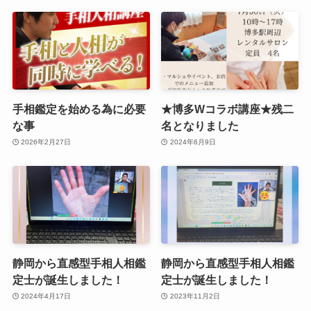
手相鑑定を始める為に必要
★博多Wコラボ講座★残二
な事
名となりました
2026年2月27日
2024年6月9日
静岡から直感型手相人相鑑
静岡から直感型手相人相鑑
定士が誕生しました！
定士が誕生しました！
2024年4月17日
2023年11月2日