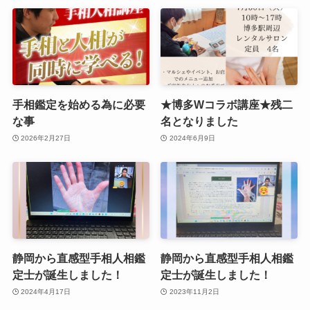
手相鑑定を始める為に必要
★博多Wコラボ講座★残二
な事
名となりました
2026年2月27日
2024年6月9日
静岡から直感型手相人相鑑
静岡から直感型手相人相鑑
定士が誕生しました！
定士が誕生しました！
2024年4月17日
2023年11月2日