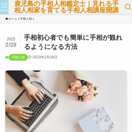
鹿児島の手相人相鑑定士｜見れる手
相人相家を育てる手相人相講座開講
MENE
ホーム
手相人相
手相初心者でも簡単に手相が観れ
2023
2/28
るようになる方法
2023年2月28日
手相人相