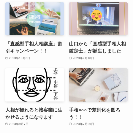
「直感型手相人相講座」割
山口から「直感型手相人相
引キャンペーン！！
鑑定士」が誕生しました
2023年10月6日
2023年9月18日
人相が観れると接客業に生
手相×○○で差別化を図ろ
かせるようになります
う！！
2023年9月7日
2023年7月25日