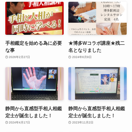
手相鑑定を始める為に必要
★博多Wコラボ講座★残二
な事
名となりました
2026年2月27日
2024年6月9日
静岡から直感型手相人相鑑
静岡から直感型手相人相鑑
定士が誕生しました！
定士が誕生しました！
2024年4月17日
2023年11月2日