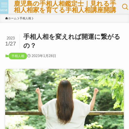
鹿児島の手相人相鑑定士｜見れる手
相人相家を育てる手相人相講座開講
MENE
ホーム
手相人相
手相人相を変えれば開運に繋がる
2023
1/27
の？
2023年1月28日
手相人相