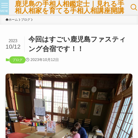
鹿児島の手相人相鑑定士｜見れる手
相人相家を育てる手相人相講座開講
MENE
ホーム
ブログ
今回はすごい鹿児島ファスティ
2023
10/12
ング合宿です！！
2023年10月12日
ブログ