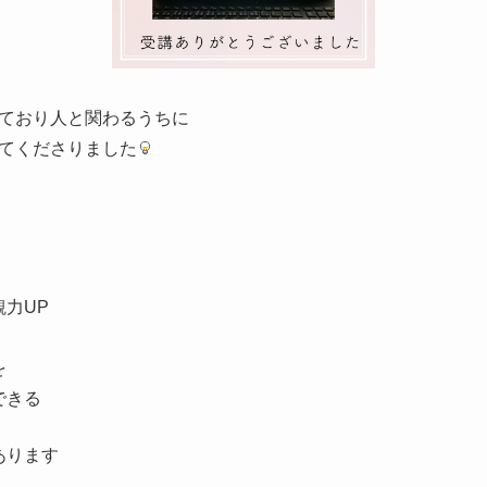
ており人と関わるうちに
てくださりました
力UP
を
できる
あります